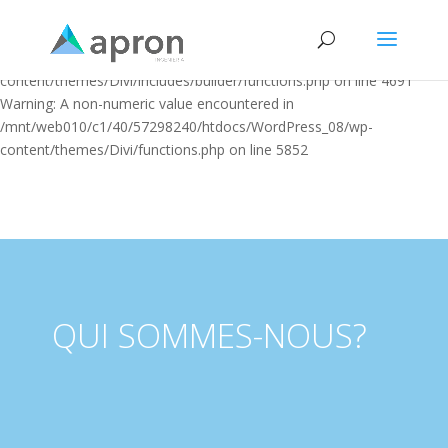
Warning: "continue" targeting switch is equivalent to "break". Did you
mean to use "continue 2"? in
/mnt/web010/c1/40/57298240/htdocs/WordPress_08/wp-
content/themes/Divi/includes/builder/functions.php on line 4691
Warning: A non-numeric value encountered in
/mnt/web010/c1/40/57298240/htdocs/WordPress_08/wp-
content/themes/Divi/functions.php on line 5852
QUI SOMMES-NOUS?